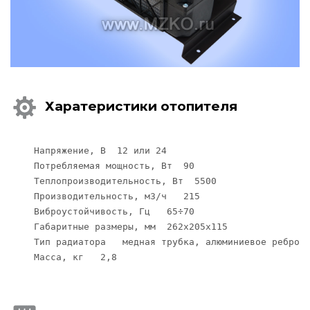
Харатеристики отопителя
Напряжение, В  12 или 24

Потребляемая мощность, Вт  90

Теплопроизводительность, Вт  5500

Производительность, м3/ч   215

Виброустойчивость, Гц   65÷70

Габаритные размеры, мм  262х205х115

Тип радиатора   медная трубка, алюминиевое ребро

Масса, кг   2,8
